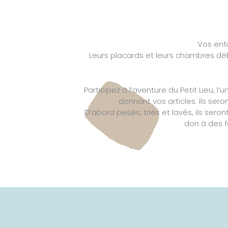
Vos enfa
Leurs placards et leurs chambres débo
Participez à l’aventure du Petit Lieu, l
donnant vos articles. Ils se
D’abord pesés, triés et lavés, ils seront
don à des f