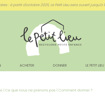
s : à partir d'octobre 2025, Le Petit Lieu sera ouvert jusqu'à 1
N
ACHETER
DONNER
LE PETIT LIEU
ns
|
Ce que nous ne prenons pas
|
Comment donner ?