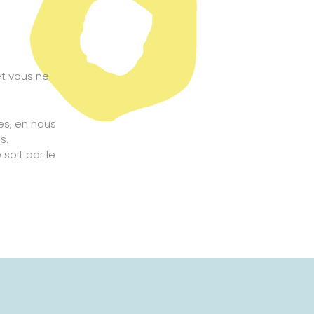
et vous ne
tes, en nous
s.
 soit par le