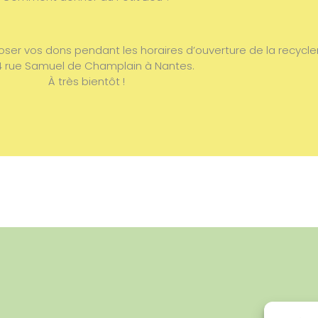
er vos dons pendant les horaires d’ouverture de la recycle
4 rue Samuel de Champlain à Nantes.
À très bientôt !