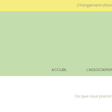
Aller
Changement d'horaire
au
contenu
ACCUEIL
L’ASSOCIATIO
Ce que nous preno