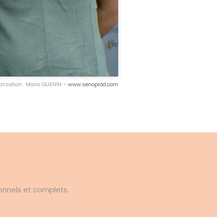
alisation : Mario GUENIN –
www.senoprod.com
onnels et complets.