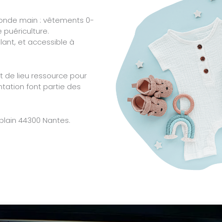
conde main : vêtements 0-
 puériculture.
llant, et accessible à
et de lieu ressource pour
ntation font partie des
lain 44300 Nantes.